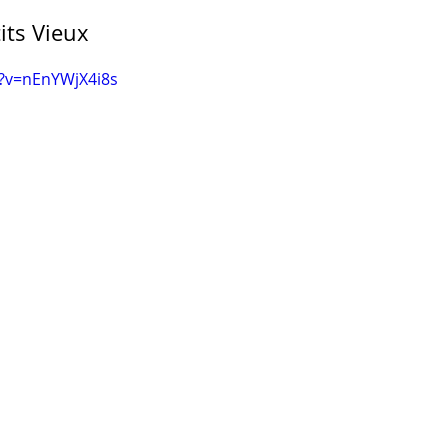
its Vieux
?v=nEnYWjX4i8s