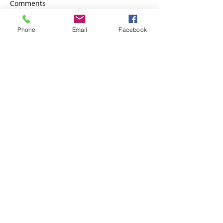
Comments
Phone
Email
Facebook
Write a comment...
PHILOSOPHIE
#1
Donner le plaisir par
les mots et la langue.
#2
Favoriser l'écoute en
ouvrant les oreilles.
#3
Stimuler l'imaginaire.